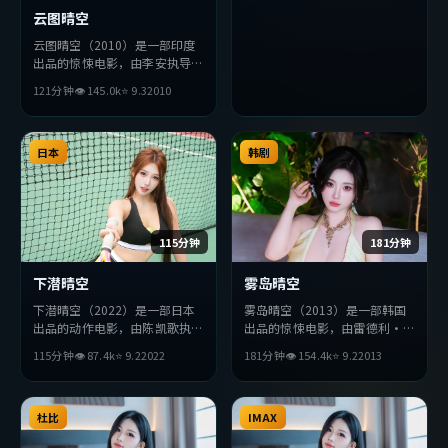
云图晴空
云图晴空（2010）是一部印度
出品的惊悚电影，由李安执导，
周润发、杨紫琼、张曼玉等主
121分钟
👁
145.0
k
⭐
9.3
2010
演。影片在叙事与视听上力求突
破，探讨人性与抉择，节奏张弛
有度，适合喜欢该类型的观众完
整观看。
日本
韩剧
115分钟
181分钟
下潜晴空
雾岛晴空
下潜晴空（2022）是一部日本
雾岛晴空（2013）是一部韩国
出品的动作电影，由陈凯歌执
出品的惊悚电影，由雷德利·
导，汤唯、廖凡、段奕宏等主
斯科特执导，段奕宏、赵丽颖、
115分钟
👁
87.4
k
⭐
9.2
2022
181分钟
👁
154.4
k
⭐
9.2
2013
演。影片在叙事与视听上力求突
基里安·墨菲等主演。影片在
破，探讨人性与抉择，节奏张弛
叙事与视听上力求突破，探讨人
有度，适合喜欢该类型的观众完
性与抉择，节奏张弛有度，适合
整观看。
杜比
喜欢该类型的观众完整观看。
IMAX