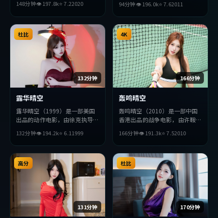
148分钟
👁
197.8
k
⭐
7.2
2020
94分钟
👁
196.0
k
⭐
7.6
2011
演。影片在叙事与视听上力求突
主演。影片在叙事与视听上力求
破，探讨人性与抉择，节奏张弛
突破，探讨人性与抉择，节奏张
有度，适合喜欢该类型的观众完
弛有度，适合喜欢该类型的观众
整观看。
杜比
完整观看。
4K
132分钟
166分钟
露华晴空
轰鸣晴空
露华晴空（1999）是一部美国
轰鸣晴空（2010）是一部中国
出品的动作电影，由徐克执导，
香港出品的战争电影，由许鞍华
小栗旬、张曼玉、黄政民等主
执导，木村拓哉、沈腾、王凯等
132分钟
👁
194.2
k
⭐
6.1
1999
166分钟
👁
191.3
k
⭐
7.5
2010
演。影片在叙事与视听上力求突
主演。影片在叙事与视听上力求
破，探讨人性与抉择，节奏张弛
突破，探讨人性与抉择，节奏张
有度，适合喜欢该类型的观众完
弛有度，适合喜欢该类型的观众
整观看。
高分
完整观看。
杜比
131分钟
170分钟