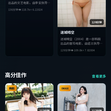
出品的文艺电影，由李安执导，
妻夫木聪、汤姆·哈迪、杨紫
136分钟
👁
118.7
k
⭐
6.2
2024
琼等主演。影片在叙事与视听上
力求突破，探讨人性与抉择，节
奏张弛有度，适合喜欢该类型的
129分钟
观众完整观看。
迷城晴空
迷城晴空（2004）是一部韩国
出品的冒险电影，由诺兰执导，
刘亦菲、张译、朱一龙等主演。
129分钟
👁
109.0
k
⭐
7.8
2004
影片在叙事与视听上力求突破，
探讨人性与抉择，节奏张弛有
度，适合喜欢该类型的观众完整
观看。
高分佳作
查看更多
韩剧
IMAX
112分钟
117分钟