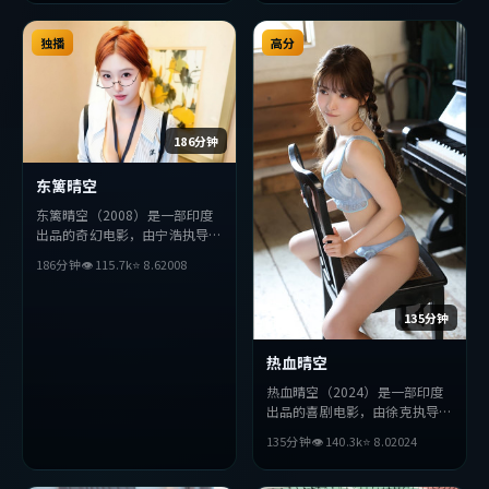
破，探讨人性与抉择，节奏张弛
有度，适合喜欢该类型的观众完
整观看。
独播
高分
186分钟
东篱晴空
东篱晴空（2008）是一部印度
出品的奇幻电影，由宁浩执导，
河正宇、提莫西·查拉梅、赵
186分钟
👁
115.7
k
⭐
8.6
2008
丽颖等主演。影片在叙事与视听
上力求突破，探讨人性与抉择，
节奏张弛有度，适合喜欢该类型
135分钟
的观众完整观看。
热血晴空
热血晴空（2024）是一部印度
出品的喜剧电影，由徐克执导，
汤唯、胡歌、梁朝伟等主演。影
135分钟
👁
140.3
k
⭐
8.0
2024
片在叙事与视听上力求突破，探
讨人性与抉择，节奏张弛有度，