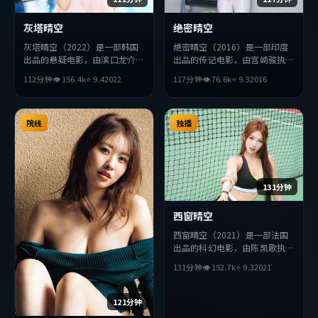
灰塔晴空
绝密晴空
灰塔晴空（2022）是一部韩国
绝密晴空（2016）是一部印度
出品的悬疑电影，由滨口龙介执
出品的传记电影，由宫崎骏执
导，基里安·墨菲、周迅、黄
导，绫濑遥、刘德华、黄政民等
112分钟
👁
156.4
k
⭐
9.4
2022
117分钟
👁
76.6
k
⭐
9.3
2016
渤等主演。影片在叙事与视听上
主演。影片在叙事与视听上力求
力求突破，探讨人性与抉择，节
突破，探讨人性与抉择，节奏张
奏张弛有度，适合喜欢该类型的
弛有度，适合喜欢该类型的观众
观众完整观看。
院线
完整观看。
独播
131分钟
西窗晴空
西窗晴空（2021）是一部法国
出品的科幻电影，由陈凯歌执
导，王凯、孙艺珍、汤姆·哈
131分钟
👁
152.7
k
⭐
9.3
2021
迪等主演。影片在叙事与视听上
力求突破，探讨人性与抉择，节
奏张弛有度，适合喜欢该类型的
121分钟
观众完整观看。