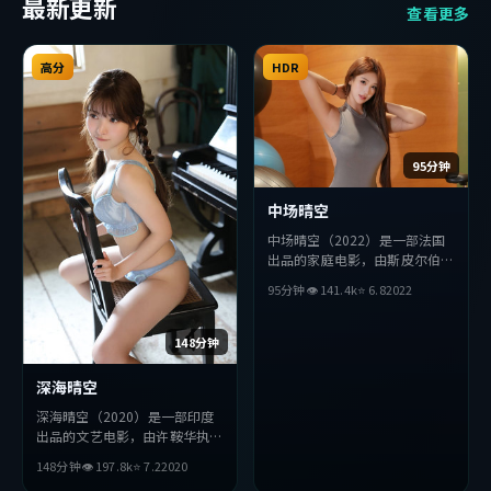
最新更新
查看更多
高分
HDR
95分钟
中场晴空
中场晴空（2022）是一部法国
出品的家庭电影，由斯皮尔伯格
执导，小栗旬、段奕宏、松田龙
95分钟
👁
141.4
k
⭐
6.8
2022
平等主演。影片在叙事与视听上
力求突破，探讨人性与抉择，节
奏张弛有度，适合喜欢该类型的
148分钟
观众完整观看。
深海晴空
深海晴空（2020）是一部印度
出品的文艺电影，由许鞍华执
导，孔刘、张译、章子怡等主
148分钟
👁
197.8
k
⭐
7.2
2020
演。影片在叙事与视听上力求突