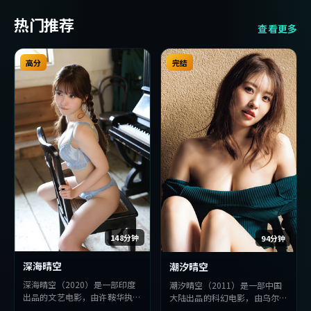
热门推荐
查看更多
高分
完结
148分钟
94分钟
深海晴空
潮汐晴空
深海晴空（2020）是一部印度
潮汐晴空（2011）是一部中国
出品的文艺电影，由许鞍华执
大陆出品的科幻电影，由乌尔善
导，孔刘、张译、章子怡等主
执导，绫濑遥、张曼玉、孔刘等