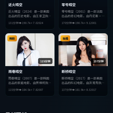
近火晴空
零号晴空
近火晴空（2024）是一部美国
零号晴空（2001）是一部法国
出品的历史电影，由王家卫执
出品的奇幻电影，由丹尼斯·
导，黄政民、绫濑遥、松田龙平
维伦纽瓦执导，易烊千玺、张
131分钟
👁
190.7
k
⭐
7.0
2024
170分钟
👁
190.7
k
⭐
9.1
2001
等主演。影片在叙事与视听上力
译、孙艺珍等主演。影片在叙事
求突破，探讨人性与抉择，节奏
与视听上力求突破，探讨人性与
张弛有度，适合喜欢该类型的观
抉择，节奏张弛有度，适合喜欢
众完整观看。
韩剧
该类型的观众完整观看。
独播
115分钟
137分钟
雨巷晴空
断桥晴空
雨巷晴空（2007）是一部韩国
断桥晴空（2017）是一部美国
出品的家庭电影，由贾樟柯执
出品的科幻电影，由洪常秀执
导，梁朝伟、吴京、基里安·
导，木村拓哉、妻夫木聪、苍井
115分钟
👁
184.5
k
⭐
7.8
2007
137分钟
👁
181.9
k
⭐
8.3
2017
墨菲等主演。影片在叙事与视听
优等主演。影片在叙事与视听上
上力求突破，探讨人性与抉择，
力求突破，探讨人性与抉择，节
节奏张弛有度，适合喜欢该类型
奏张弛有度，适合喜欢该类型的
的观众完整观看。
观众完整观看。