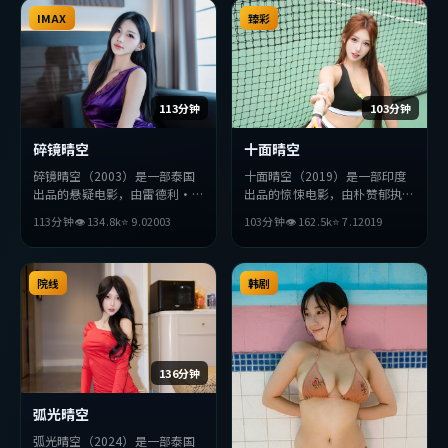
适合喜欢该类型的观众完整观
IMAX
看。
臻彩
113分钟
103分钟
碎镜晴空
十面晴空
碎镜晴空（2003）是一部泰国
十面晴空（2019）是一部印度
出品的悬疑电影，由雷德利·
出品的惊悚电影，由朴赞郁执
斯科特执导，绫濑遥、赵丽颖、
导，木村拓哉、杨紫琼、基里安
113分钟
👁
134.8
k
⭐
9.0
2003
103分钟
👁
162.5
k
⭐
7.1
2019
赞达亚等主演。影片在叙事与视
·墨菲等主演。影片在叙事与
听上力求突破，探讨人性与抉
视听上力求突破，探讨人性与抉
择，节奏张弛有度，适合喜欢该
择，节奏张弛有度，适合喜欢该
类型的观众完整观看。
院线
类型的观众完整观看。
韩剧
136分钟
弧光晴空
弧光晴空（2024）是一部泰国