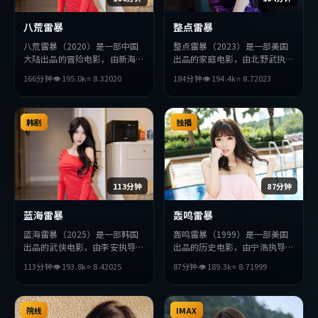
八荒雷暴
整点雷暴
八荒雷暴（2020）是一部中国
整点雷暴（2023）是一部美国
大陆出品的冒险电影，由新海诚
出品的家庭电影，由北野武执
执导，段奕宏、秦昊、提莫西
导，易烊千玺、妻夫木聪、巩俐
166分钟
👁
195.0
k
⭐
8.3
2020
184分钟
👁
194.4
k
⭐
8.7
2023
·查拉梅等主演。影片在叙事
等主演。影片在叙事与视听上力
与视听上力求突破，探讨人性与
求突破，探讨人性与抉择，节奏
抉择，节奏张弛有度，适合喜欢
张弛有度，适合喜欢该类型的观
该类型的观众完整观看。
韩剧
众完整观看。
独播
113分钟
87分钟
蓝海雷暴
轰鸣雷暴
蓝海雷暴（2025）是一部韩国
轰鸣雷暴（1999）是一部美国
出品的武侠电影，由李安执导，
出品的历史电影，由宁浩执导，
河正宇、张曼玉、提莫西·查
金高银、刘德华、孔刘等主演。
113分钟
👁
193.8
k
⭐
8.4
2025
87分钟
👁
189.3
k
⭐
8.7
1999
拉梅等主演。影片在叙事与视听
影片在叙事与视听上力求突破，
上力求突破，探讨人性与抉择，
探讨人性与抉择，节奏张弛有
节奏张弛有度，适合喜欢该类型
度，适合喜欢该类型的观众完整
的观众完整观看。
院线
观看。
IMAX