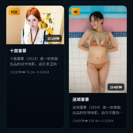
求突破，探讨人性与抉择，节奏
张弛有度，适合喜欢该类型的观
众完整观看。
杜比
4K
151分钟
十面雷暴
十面雷暴（2024）是一部泰国
出品的动作电影，由王家卫执
导，杨紫琼、周润发、金高银等
151分钟
👁
76.2
k
⭐
8.6
2024
主演。影片在叙事与视听上力求
突破，探讨人性与抉择，节奏张
弛有度，适合喜欢该类型的观众
154分钟
完整观看。
迷城雷暴
迷城雷暴（2004）是一部美国
出品的惊悚电影，由乌尔善执
导，薛景求、胡歌、沈腾等主
154分钟
👁
154.4
k
⭐
6.5
2004
演。影片在叙事与视听上力求突
破，探讨人性与抉择，节奏张弛