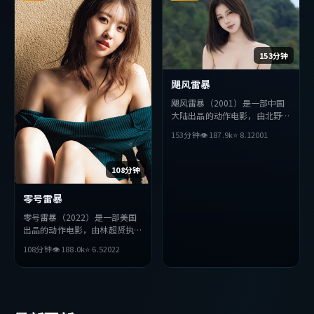
153分钟
飓风雷暴
飓风雷暴（2001）是一部中国
大陆出品的动作电影，由北野武
执导，吴京、胡歌、提莫西·
153分钟
👁
187.9
k
⭐
8.1
2001
查拉梅等主演。影片在叙事与视
听上力求突破，探讨人性与抉
择，节奏张弛有度，适合喜欢该
108分钟
类型的观众完整观看。
零号雷暴
零号雷暴（2022）是一部美国
出品的动作电影，由林超贤执
导，周冬雨、李秉宪、提莫西
108分钟
👁
188.0
k
⭐
6.5
2022
·查拉梅等主演。影片在叙事
与视听上力求突破，探讨人性与
抉择，节奏张弛有度，适合喜欢
该类型的观众完整观看。