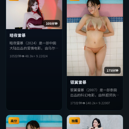
105分钟
暗夜雷暴
暗夜雷暴（2024）是一部中国
大陆出品的爱情电影，由乌尔善
执导，杨紫琼、安藤樱、胡歌等
105分钟
👁
48.3
k
⭐
9.2
2024
主演。影片在叙事与视听上力求
突破，探讨人性与抉择，节奏张
弛有度，适合喜欢该类型的观众
175分钟
完整观看。
银翼雷暴
银翼雷暴（2007）是一部泰国
出品的科幻电影，由林超贤执
导，提莫西·查拉梅、金高
175分钟
👁
140.2
k
⭐
9.2
2007
银、汤姆·哈迪等主演。影片
在叙事与视听上力求突破，探讨
人性与抉择，节奏张弛有度，适
高分
合喜欢该类型的观众完整观看。
独播