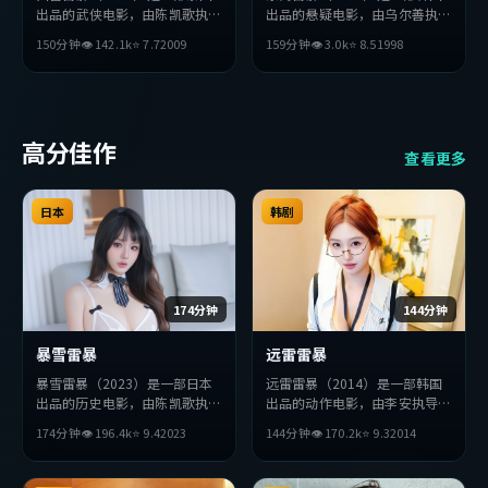
出品的武侠电影，由陈凯歌执
出品的悬疑电影，由乌尔善执
导，张曼玉、绫濑遥、妻夫木聪
导，堺雅人、汤姆·哈迪、妻
150分钟
👁
142.1
k
⭐
7.7
2009
159分钟
👁
3.0
k
⭐
8.5
1998
等主演。影片在叙事与视听上力
夫木聪等主演。影片在叙事与视
求突破，探讨人性与抉择，节奏
听上力求突破，探讨人性与抉
张弛有度，适合喜欢该类型的观
择，节奏张弛有度，适合喜欢该
众完整观看。
类型的观众完整观看。
高分佳作
查看更多
日本
韩剧
174分钟
144分钟
暴雪雷暴
远雷雷暴
暴雪雷暴（2023）是一部日本
远雷雷暴（2014）是一部韩国
出品的历史电影，由陈凯歌执
出品的动作电影，由李安执导，
导，巩俐、王凯、朴海日等主
刘德华、木村拓哉、周迅等主
174分钟
👁
196.4
k
⭐
9.4
2023
144分钟
👁
170.2
k
⭐
9.3
2014
演。影片在叙事与视听上力求突
演。影片在叙事与视听上力求突
破，探讨人性与抉择，节奏张弛
破，探讨人性与抉择，节奏张弛
有度，适合喜欢该类型的观众完
有度，适合喜欢该类型的观众完