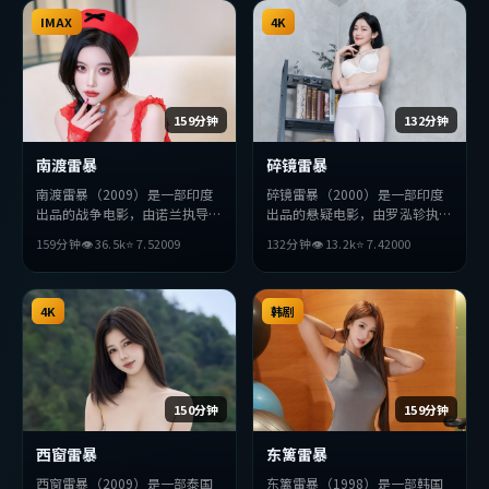
有度，适合喜欢该类型的观众完
IMAX
整观看。
4K
159分钟
132分钟
南渡雷暴
碎镜雷暴
南渡雷暴（2009）是一部印度
碎镜雷暴（2000）是一部印度
出品的战争电影，由诺兰执导，
出品的悬疑电影，由罗泓轸执
金高银、河正宇、赵丽颖等主
导，段奕宏、胡歌、宋康昊等主
159分钟
👁
36.5
k
⭐
7.5
2009
132分钟
👁
13.2
k
⭐
7.4
2000
演。影片在叙事与视听上力求突
演。影片在叙事与视听上力求突
破，探讨人性与抉择，节奏张弛
破，探讨人性与抉择，节奏张弛
有度，适合喜欢该类型的观众完
有度，适合喜欢该类型的观众完
整观看。
4K
整观看。
韩剧
150分钟
159分钟
西窗雷暴
东篱雷暴
西窗雷暴（2009）是一部泰国
东篱雷暴（1998）是一部韩国