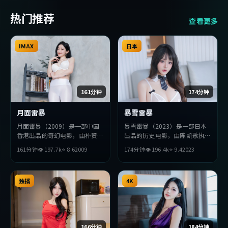
热门推荐
查看更多
IMAX
日本
161分钟
174分钟
月面雷暴
暴雪雷暴
月面雷暴（2009）是一部中国
暴雪雷暴（2023）是一部日本
香港出品的奇幻电影，由朴赞郁
出品的历史电影，由陈凯歌执
执导，雷佳音、黄渤、基里安
导，巩俐、王凯、朴海日等主
161分钟
👁
197.7
k
⭐
8.6
2009
174分钟
👁
196.4
k
⭐
9.4
2023
·墨菲等主演。影片在叙事与
演。影片在叙事与视听上力求突
视听上力求突破，探讨人性与抉
破，探讨人性与抉择，节奏张弛
择，节奏张弛有度，适合喜欢该
有度，适合喜欢该类型的观众完
类型的观众完整观看。
独播
整观看。
4K
166分钟
184分钟