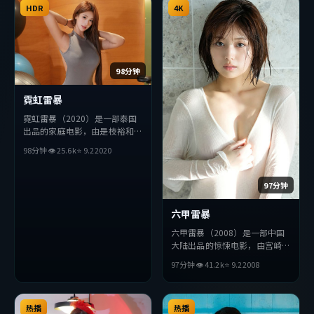
整观看。
HDR
整观看。
4K
98分钟
霓虹雷暴
霓虹雷暴（2020）是一部泰国
出品的家庭电影，由是枝裕和执
导，佛罗伦斯·珀、杨紫、沈
98分钟
👁
25.6
k
⭐
9.2
2020
腾等主演。影片在叙事与视听上
力求突破，探讨人性与抉择，节
奏张弛有度，适合喜欢该类型的
97分钟
观众完整观看。
六甲雷暴
六甲雷暴（2008）是一部中国
大陆出品的惊悚电影，由宫崎骏
执导，汤姆·哈迪、杨紫、薛
97分钟
👁
41.2
k
⭐
9.2
2008
景求等主演。影片在叙事与视听
上力求突破，探讨人性与抉择，
节奏张弛有度，适合喜欢该类型
热播
的观众完整观看。
热播