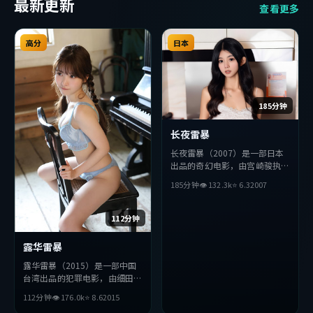
最新更新
查看更多
高分
日本
185分钟
长夜雷暴
长夜雷暴（2007）是一部日本
出品的奇幻电影，由宫崎骏执
导，松田龙平、沈腾、杨紫琼等
185分钟
👁
132.3
k
⭐
6.3
2007
主演。影片在叙事与视听上力求
突破，探讨人性与抉择，节奏张
弛有度，适合喜欢该类型的观众
112分钟
完整观看。
露华雷暴
露华雷暴（2015）是一部中国
台湾出品的犯罪电影，由细田守
执导，王凯、刘德华、松田龙平
112分钟
👁
176.0
k
⭐
8.6
2015
等主演。影片在叙事与视听上力