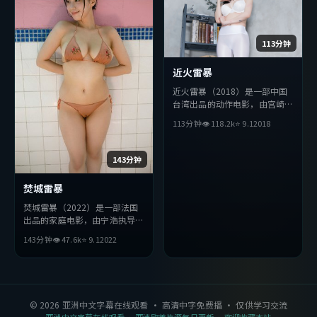
113分钟
近火雷暴
近火雷暴（2018）是一部中国
台湾出品的动作电影，由宫崎骏
执导，胡歌、段奕宏、赵丽颖等
113分钟
👁
118.2
k
⭐
9.1
2018
主演。影片在叙事与视听上力求
突破，探讨人性与抉择，节奏张
弛有度，适合喜欢该类型的观众
143分钟
完整观看。
焚城雷暴
焚城雷暴（2022）是一部法国
出品的家庭电影，由宁浩执导，
雷佳音、刘亦菲、胡歌等主演。
143分钟
👁
47.6
k
⭐
9.1
2022
影片在叙事与视听上力求突破，
探讨人性与抉择，节奏张弛有
度，适合喜欢该类型的观众完整
观看。
©
2026
亚洲中文字幕在线观看
· 高清中字免费播 · 仅供学习交流