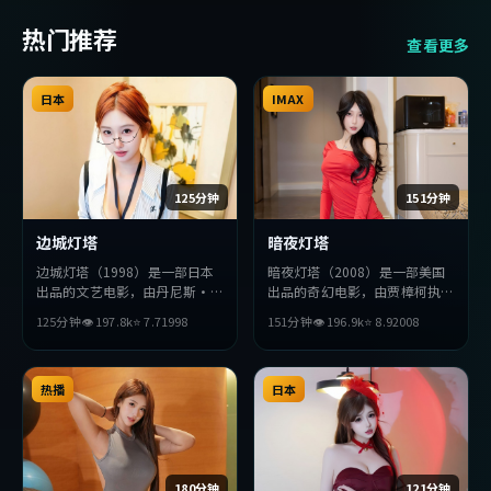
热门推荐
查看更多
日本
IMAX
125分钟
151分钟
边城灯塔
暗夜灯塔
边城灯塔（1998）是一部日本
暗夜灯塔（2008）是一部美国
出品的文艺电影，由丹尼斯·
出品的奇幻电影，由贾樟柯执
维伦纽瓦执导，张曼玉、小栗
导，巩俐、赞达亚、松田龙平等
125分钟
👁
197.8
k
⭐
7.7
1998
151分钟
👁
196.9
k
⭐
8.9
2008
旬、朱一龙等主演。影片在叙事
主演。影片在叙事与视听上力求
与视听上力求突破，探讨人性与
突破，探讨人性与抉择，节奏张
抉择，节奏张弛有度，适合喜欢
弛有度，适合喜欢该类型的观众
该类型的观众完整观看。
热播
完整观看。
日本
180分钟
121分钟