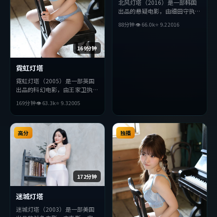
北风灯塔（2016）是一部韩国
出品的悬疑电影，由细田守执
导，张曼玉、赵丽颖、绫濑遥等
88分钟
👁
66.0
k
⭐
9.2
2016
主演。影片在叙事与视听上力求
突破，探讨人性与抉择，节奏张
弛有度，适合喜欢该类型的观众
169分钟
完整观看。
霓虹灯塔
霓虹灯塔（2005）是一部英国
出品的科幻电影，由王家卫执
导，赞达亚、安藤樱、金高银等
169分钟
👁
63.3
k
⭐
9.3
2005
主演。影片在叙事与视听上力求
突破，探讨人性与抉择，节奏张
弛有度，适合喜欢该类型的观众
完整观看。
高分
独播
172分钟
迷城灯塔
迷城灯塔（2003）是一部美国