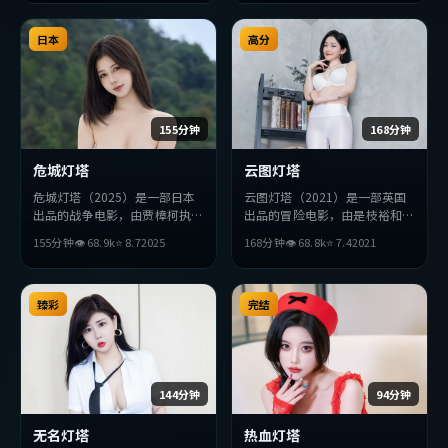
求突破，探讨人性与抉择，节奏
张弛有度，适合喜欢该类型的观
日本
众完整观看。
高分
155分钟
168分钟
危城灯塔
云图灯塔
危城灯塔（2025）是一部日本
云图灯塔（2021）是一部英国
出品的战争电影，由贾樟柯执
出品的冒险电影，由是枝裕和执
导，河正宇、基里安·墨菲、
导，段奕宏、提莫西·查拉
155分钟
👁
68.9
k
⭐
8.7
2025
168分钟
👁
68.8
k
⭐
7.4
2021
朴海日等主演。影片在叙事与视
梅、李秉宪等主演。影片在叙事
听上力求突破，探讨人性与抉
与视听上力求突破，探讨人性与
择，节奏张弛有度，适合喜欢该
抉择，节奏张弛有度，适合喜欢
类型的观众完整观看。
臻彩
该类型的观众完整观看。
完结
144分钟
94分钟
无名灯塔
热血灯塔