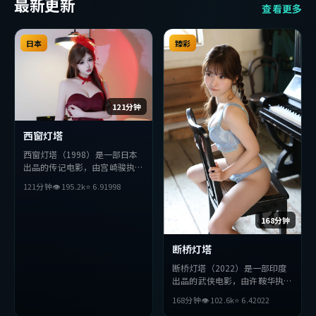
最新更新
查看更多
日本
臻彩
121分钟
西窗灯塔
西窗灯塔（1998）是一部日本
出品的传记电影，由宫崎骏执
导，黄渤、小栗旬、巩俐等主
121分钟
👁
195.2
k
⭐
6.9
1998
演。影片在叙事与视听上力求突
破，探讨人性与抉择，节奏张弛
有度，适合喜欢该类型的观众完
168分钟
整观看。
断桥灯塔
断桥灯塔（2022）是一部印度
出品的武侠电影，由许鞍华执
导，汤姆·哈迪、沈腾、巩俐
168分钟
👁
102.6
k
⭐
6.4
2022
等主演。影片在叙事与视听上力