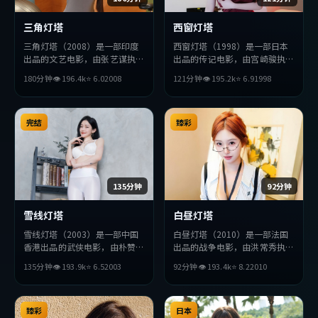
三角灯塔
西窗灯塔
三角灯塔（2008）是一部印度
西窗灯塔（1998）是一部日本
出品的文艺电影，由张艺谋执
出品的传记电影，由宫崎骏执
导，雷佳音、杨紫琼、段奕宏等
导，黄渤、小栗旬、巩俐等主
180分钟
👁
196.4
k
⭐
6.0
2008
121分钟
👁
195.2
k
⭐
6.9
1998
主演。影片在叙事与视听上力求
演。影片在叙事与视听上力求突
突破，探讨人性与抉择，节奏张
破，探讨人性与抉择，节奏张弛
弛有度，适合喜欢该类型的观众
有度，适合喜欢该类型的观众完
完整观看。
完结
整观看。
臻彩
135分钟
92分钟
雪线灯塔
白昼灯塔
雪线灯塔（2003）是一部中国
白昼灯塔（2010）是一部法国
香港出品的武侠电影，由朴赞郁
出品的战争电影，由洪常秀执
执导，刘亦菲、段奕宏、刘德华
导，易烊千玺、松田龙平、沈腾
135分钟
👁
193.9
k
⭐
6.5
2003
92分钟
👁
193.4
k
⭐
8.2
2010
等主演。影片在叙事与视听上力
等主演。影片在叙事与视听上力
求突破，探讨人性与抉择，节奏
求突破，探讨人性与抉择，节奏
张弛有度，适合喜欢该类型的观
张弛有度，适合喜欢该类型的观
众完整观看。
臻彩
众完整观看。
日本