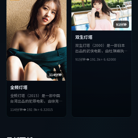
91分钟
双生灯塔
双生灯塔（2000）是一部日本
出品的武侠电影，由杜琪峰执
导，宋康昊、佛罗伦斯·珀、
91分钟
👁
191.3
k
⭐
6.6
2000
黄政民等主演。影片在叙事与视
听上力求突破，探讨人性与抉
择，节奏张弛有度，适合喜欢该
114分钟
类型的观众完整观看。
全频灯塔
全频灯塔（2015）是一部中国
台湾出品的犯罪电影，由徐克执
导，全度妍、河正宇、苍井优等
114分钟
👁
192.9
k
⭐
6.3
2015
主演。影片在叙事与视听上力求
突破，探讨人性与抉择，节奏张
弛有度，适合喜欢该类型的观众
完整观看。