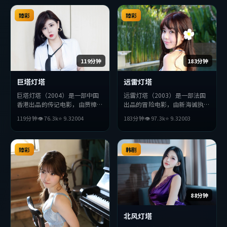
臻彩
臻彩
119分钟
183分钟
巨塔灯塔
远雷灯塔
巨塔灯塔（2004）是一部中国
远雷灯塔（2003）是一部法国
香港出品的传记电影，由贾樟柯
出品的冒险电影，由新海诚执
执导，黄政民、刘亦菲、佛罗伦
导，沈腾、杨紫琼、刘亦菲等主
119分钟
👁
76.3
k
⭐
9.3
2004
183分钟
👁
97.3
k
⭐
9.3
2003
斯·珀等主演。影片在叙事与
演。影片在叙事与视听上力求突
视听上力求突破，探讨人性与抉
破，探讨人性与抉择，节奏张弛
择，节奏张弛有度，适合喜欢该
有度，适合喜欢该类型的观众完
类型的观众完整观看。
臻彩
整观看。
韩剧
88分钟
北风灯塔