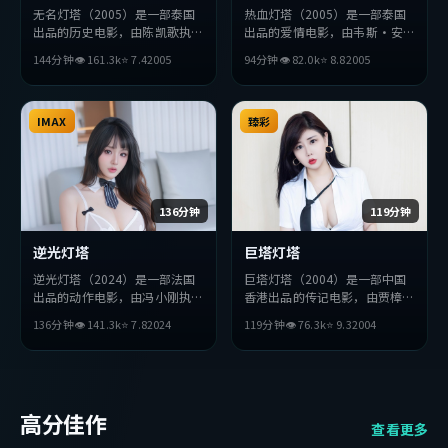
无名灯塔（2005）是一部泰国
热血灯塔（2005）是一部泰国
出品的历史电影，由陈凯歌执
出品的爱情电影，由韦斯·安
导，黄渤、孔刘、宋康昊等主
德森执导，松田龙平、赵丽颖、
144分钟
👁
161.3
k
⭐
7.4
2005
94分钟
👁
82.0
k
⭐
8.8
2005
演。影片在叙事与视听上力求突
胡歌等主演。影片在叙事与视听
破，探讨人性与抉择，节奏张弛
上力求突破，探讨人性与抉择，
有度，适合喜欢该类型的观众完
节奏张弛有度，适合喜欢该类型
整观看。
IMAX
的观众完整观看。
臻彩
136分钟
119分钟
逆光灯塔
巨塔灯塔
逆光灯塔（2024）是一部法国
巨塔灯塔（2004）是一部中国
出品的动作电影，由冯小刚执
香港出品的传记电影，由贾樟柯
导，薛景求、易烊千玺、刘亦菲
执导，黄政民、刘亦菲、佛罗伦
136分钟
👁
141.3
k
⭐
7.8
2024
119分钟
👁
76.3
k
⭐
9.3
2004
等主演。影片在叙事与视听上力
斯·珀等主演。影片在叙事与
求突破，探讨人性与抉择，节奏
视听上力求突破，探讨人性与抉
张弛有度，适合喜欢该类型的观
择，节奏张弛有度，适合喜欢该
众完整观看。
类型的观众完整观看。
高分佳作
查看更多