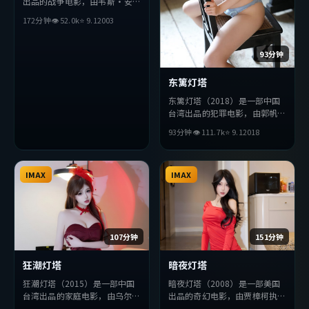
出品的战争电影，由韦斯·安
德森执导，朱一龙、汤姆·哈
172分钟
👁
52.0
k
⭐
9.1
2003
迪、张曼玉等主演。影片在叙事
与视听上力求突破，探讨人性与
抉择，节奏张弛有度，适合喜欢
93分钟
该类型的观众完整观看。
东篱灯塔
东篱灯塔（2018）是一部中国
台湾出品的犯罪电影，由郭帆执
导，朱一龙、李秉宪、章子怡等
93分钟
👁
111.7
k
⭐
9.1
2018
主演。影片在叙事与视听上力求
突破，探讨人性与抉择，节奏张
弛有度，适合喜欢该类型的观众
IMAX
完整观看。
IMAX
107分钟
151分钟
狂潮灯塔
暗夜灯塔
狂潮灯塔（2015）是一部中国
暗夜灯塔（2008）是一部美国
台湾出品的家庭电影，由乌尔善
出品的奇幻电影，由贾樟柯执
执导，木村拓哉、佛罗伦斯·
导，巩俐、赞达亚、松田龙平等