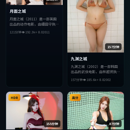
月面之城
月面之城（2011）是一部英国
出品的动作电影，由细田守执
导，廖凡、杨紫琼、宋康昊等主
121分钟
👁
192.3
k
⭐
8.0
2011
演。影片在叙事与视听上力求突
破，探讨人性与抉择，节奏张弛
有度，适合喜欢该类型的观众完
157分钟
整观看。
九渊之城
九渊之城（2002）是一部韩国
出品的武侠电影，由林超贤执
导，绫濑遥、周冬雨、周润发等
157分钟
👁
185.6
k
⭐
8.8
2002
主演。影片在叙事与视听上力求
突破，探讨人性与抉择，节奏张
弛有度，适合喜欢该类型的观众
HDR
完整观看。
高分
155分钟
87分钟