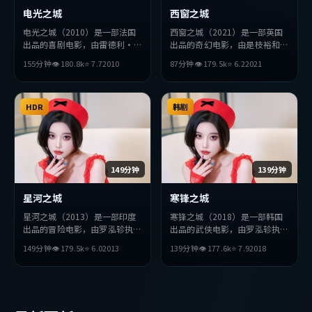
电光之城
西窗之城
电光之城（2010）是一部法国
西窗之城（2021）是一部英国
出品的喜剧电影，由雷德利·
出品的奇幻电影，由是枝裕和执
斯科特执导，佛罗伦斯·珀、
导，汤唯、宋康昊、孔刘等主
155分钟
👁
180.8
k
⭐
7.7
2010
87分钟
👁
179.5
k
⭐
6.2
2021
张曼玉、周迅等主演。影片在叙
演。影片在叙事与视听上力求突
事与视听上力求突破，探讨人性
破，探讨人性与抉择，节奏张弛
与抉择，节奏张弛有度，适合喜
有度，适合喜欢该类型的观众完
欢该类型的观众完整观看。
HDR
整观看。
韩剧
149分钟
139分钟
星河之城
寒锋之城
星河之城（2013）是一部印度
寒锋之城（2018）是一部韩国
出品的冒险电影，由罗泓轸执
出品的武侠电影，由罗泓轸执
导，长泽雅美、小栗旬、李秉宪
导，刘德华、役所广司、汤唯等
149分钟
👁
179.5
k
⭐
6.0
2013
139分钟
👁
177.6
k
⭐
7.9
2018
等主演。影片在叙事与视听上力
主演。影片在叙事与视听上力求
求突破，探讨人性与抉择，节奏
突破，探讨人性与抉择，节奏张
张弛有度，适合喜欢该类型的观
弛有度，适合喜欢该类型的观众
众完整观看。
完整观看。