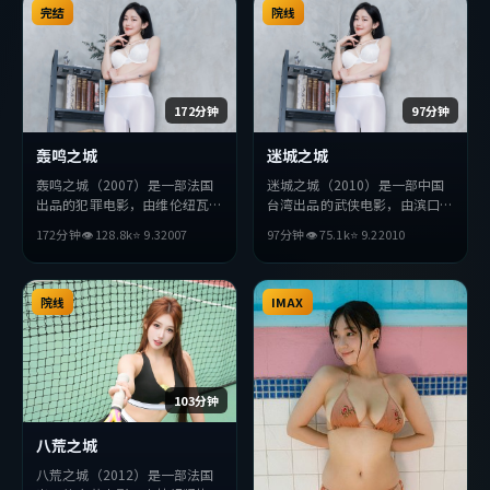
众完整观看。
完结
观众完整观看。
院线
172分钟
97分钟
轰鸣之城
迷城之城
轰鸣之城（2007）是一部法国
迷城之城（2010）是一部中国
出品的犯罪电影，由维伦纽瓦执
台湾出品的武侠电影，由滨口龙
导，孙艺珍、秦昊、段奕宏等主
介执导，刘德华、堺雅人、汤唯
172分钟
👁
128.8
k
⭐
9.3
2007
97分钟
👁
75.1
k
⭐
9.2
2010
演。影片在叙事与视听上力求突
等主演。影片在叙事与视听上力
破，探讨人性与抉择，节奏张弛
求突破，探讨人性与抉择，节奏
有度，适合喜欢该类型的观众完
张弛有度，适合喜欢该类型的观
整观看。
院线
众完整观看。
IMAX
103分钟
八荒之城
八荒之城（2012）是一部法国