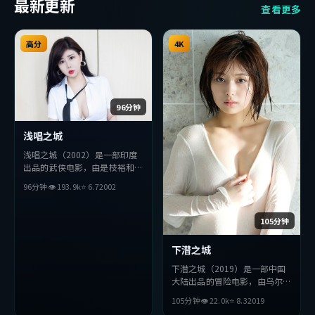
最新更新
查看更多
高分
4K
96分钟
浅唱之城
浅唱之城（2002）是一部印度
出品的武侠电影，由是枝裕和执
导，役所广司、梁朝伟、长泽雅
96分钟
👁
193.9
k
⭐
6.7
2002
美等主演。影片在叙事与视听上
力求突破，探讨人性与抉择，节
奏张弛有度，适合喜欢该类型的
105分钟
观众完整观看。
下潜之城
下潜之城（2019）是一部中国
大陆出品的冒险电影，由乌尔善
执导，金高银、妻夫木聪、刘德
105分钟
👁
22.0
k
⭐
8.3
2019
华等主演。影片在叙事与视听上