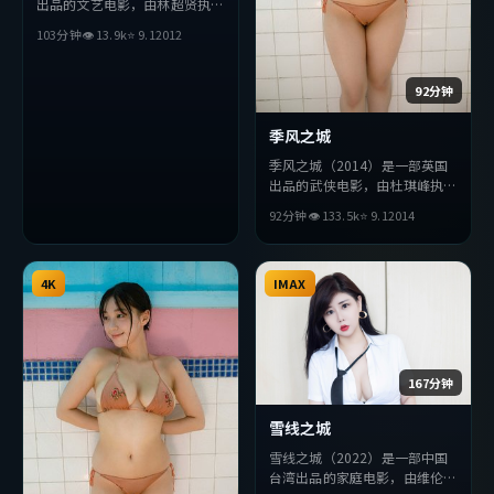
出品的文艺电影，由林超贤执
导，松田龙平、周迅、金高银等
103分钟
👁
13.9
k
⭐
9.1
2012
主演。影片在叙事与视听上力求
突破，探讨人性与抉择，节奏张
弛有度，适合喜欢该类型的观众
92分钟
完整观看。
季风之城
季风之城（2014）是一部英国
出品的武侠电影，由杜琪峰执
导，提莫西·查拉梅、段奕
92分钟
👁
133.5
k
⭐
9.1
2014
宏、胡歌等主演。影片在叙事与
视听上力求突破，探讨人性与抉
择，节奏张弛有度，适合喜欢该
4K
类型的观众完整观看。
IMAX
167分钟
雪线之城
雪线之城（2022）是一部中国
台湾出品的家庭电影，由维伦纽