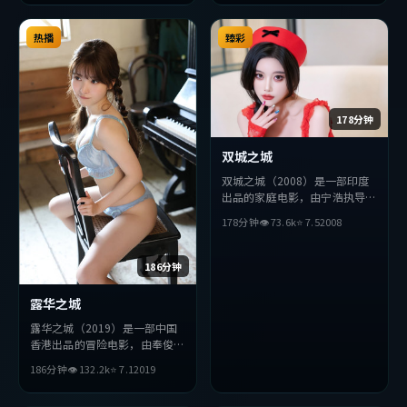
力求突破，探讨人性与抉择，节
奏张弛有度，适合喜欢该类型的
热播
观众完整观看。
臻彩
178分钟
双城之城
双城之城（2008）是一部印度
出品的家庭电影，由宁浩执导，
易烊千玺、汤唯、小栗旬等主
178分钟
👁
73.6
k
⭐
7.5
2008
演。影片在叙事与视听上力求突
破，探讨人性与抉择，节奏张弛
有度，适合喜欢该类型的观众完
186分钟
整观看。
露华之城
露华之城（2019）是一部中国
香港出品的冒险电影，由奉俊昊
执导，巩俐、朴海日、李秉宪等
186分钟
👁
132.2
k
⭐
7.1
2019
主演。影片在叙事与视听上力求
突破，探讨人性与抉择，节奏张