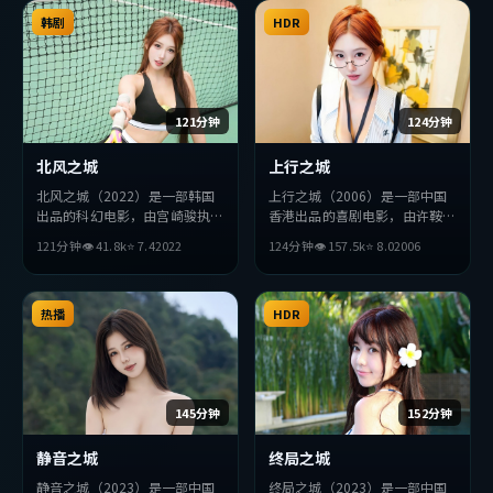
弛有度，适合喜欢该类型的观众
完整观看。
韩剧
HDR
121分钟
124分钟
北风之城
上行之城
北风之城（2022）是一部韩国
上行之城（2006）是一部中国
出品的科幻电影，由宫崎骏执
香港出品的喜剧电影，由许鞍华
导，佛罗伦斯·珀、赞达亚、
执导，长泽雅美、小栗旬、绫濑
121分钟
👁
41.8
k
⭐
7.4
2022
124分钟
👁
157.5
k
⭐
8.0
2006
金高银等主演。影片在叙事与视
遥等主演。影片在叙事与视听上
听上力求突破，探讨人性与抉
力求突破，探讨人性与抉择，节
择，节奏张弛有度，适合喜欢该
奏张弛有度，适合喜欢该类型的
类型的观众完整观看。
热播
观众完整观看。
HDR
145分钟
152分钟
静音之城
终局之城
静音之城（2023）是一部中国
终局之城（2023）是一部中国