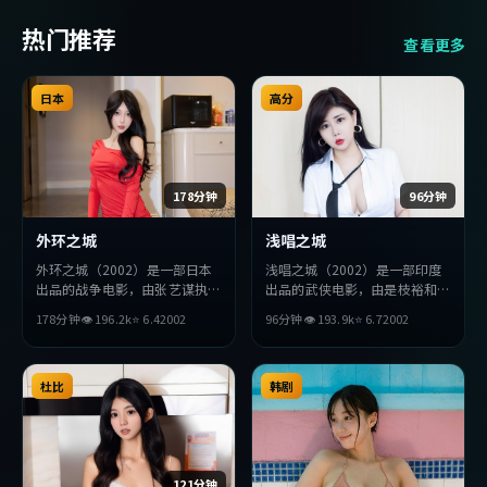
热门推荐
查看更多
日本
高分
178分钟
96分钟
外环之城
浅唱之城
外环之城（2002）是一部日本
浅唱之城（2002）是一部印度
出品的战争电影，由张艺谋执
出品的武侠电影，由是枝裕和执
导，胡歌、段奕宏、廖凡等主
导，役所广司、梁朝伟、长泽雅
178分钟
👁
196.2
k
⭐
6.4
2002
96分钟
👁
193.9
k
⭐
6.7
2002
演。影片在叙事与视听上力求突
美等主演。影片在叙事与视听上
破，探讨人性与抉择，节奏张弛
力求突破，探讨人性与抉择，节
有度，适合喜欢该类型的观众完
奏张弛有度，适合喜欢该类型的
整观看。
杜比
观众完整观看。
韩剧
121分钟