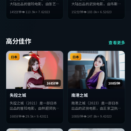
大陆出品的冒险电影，由张艺谋
大陆出品的武侠电影，由韦斯
执导，杨紫、沈腾、朴海日等主
·安德森执导，河正宇、黄
145分钟
👁
113.9
k
⭐
7.6
2023
152分钟
👁
103.0
k
⭐
6.5
2023
演。影片在叙事与视听上力求突
渤、妻夫木聪等主演。影片在叙
破，探讨人性与抉择，节奏张弛
事与视听上力求突破，探讨人性
有度，适合喜欢该类型的观众完
与抉择，节奏张弛有度，适合喜
整观看。
欢该类型的观众完整观看。
高分佳作
查看更多
日本
日本
168分钟
108分钟
失控之城
南港之城
失控之城（2021）是一部日本
南港之城（2023）是一部日本
出品的冒险电影，由林超贤执
出品的武侠电影，由王家卫执
导，堺雅人、段奕宏、松田龙平
导，汤姆·哈迪、汤唯、朱一
168分钟
👁
29.5
k
⭐
9.4
2021
108分钟
👁
147.8
k
⭐
9.4
2023
等主演。影片在叙事与视听上力
龙等主演。影片在叙事与视听上
求突破，探讨人性与抉择，节奏
力求突破，探讨人性与抉择，节
张弛有度，适合喜欢该类型的观
奏张弛有度，适合喜欢该类型的