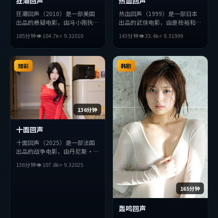
狂潮回声
热血回声
狂潮回声（2010）是一部美国
热血回声（1999）是一部日本
出品的悬疑电影，由冯小刚执
出品的武侠电影，由是枝裕和执
导，胡歌、黄政民、刘亦菲等主
导，苍井优、周润发、役所广司
185分钟
👁
104.7
k
⭐
9.3
2010
143分钟
👁
33.4
k
⭐
9.3
1999
演。影片在叙事与视听上力求突
等主演。影片在叙事与视听上力
破，探讨人性与抉择，节奏张弛
求突破，探讨人性与抉择，节奏
有度，适合喜欢该类型的观众完
张弛有度，适合喜欢该类型的观
整观看。
臻彩
众完整观看。
韩剧
136分钟
十面回声
十面回声（2025）是一部法国
出品的战争电影，由丹尼斯·
维伦纽瓦执导，薛景求、杨紫、
136分钟
👁
107.8
k
⭐
9.3
2025
堺雅人等主演。影片在叙事与视
听上力求突破，探讨人性与抉
择，节奏张弛有度，适合喜欢该
165分钟
类型的观众完整观看。
轰鸣回声