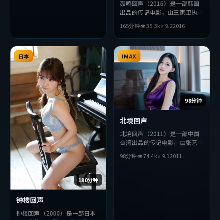
轰鸣回声（2016）是一部韩国
出品的传记电影，由王家卫执
导，胡歌、河正宇、松田龙平等
165分钟
👁
35.3
k
⭐
9.2
2016
主演。影片在叙事与视听上力求
突破，探讨人性与抉择，节奏张
弛有度，适合喜欢该类型的观众
日本
完整观看。
IMAX
98分钟
北境回声
北境回声（2011）是一部中国
台湾出品的传记电影，由张艺谋
执导，王凯、胡歌、杨紫等主
98分钟
👁
74.4
k
⭐
9.1
2011
演。影片在叙事与视听上力求突
破，探讨人性与抉择，节奏张弛
有度，适合喜欢该类型的观众完
180分钟
整观看。
钟楼回声
钟楼回声（2000）是一部日本