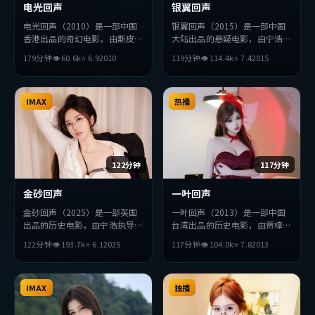
电光回声
银翼回声
电光回声（2010）是一部中国
银翼回声（2015）是一部中国
香港出品的奇幻电影，由斯皮尔
大陆出品的悬疑电影，由宁浩执
伯格执导，张曼玉、黄渤、周润
导，段奕宏、张曼玉、赞达亚等
179分钟
👁
60.6
k
⭐
6.9
2010
119分钟
👁
114.4
k
⭐
7.4
2015
发等主演。影片在叙事与视听上
主演。影片在叙事与视听上力求
力求突破，探讨人性与抉择，节
突破，探讨人性与抉择，节奏张
奏张弛有度，适合喜欢该类型的
弛有度，适合喜欢该类型的观众
观众完整观看。
IMAX
完整观看。
热播
122分钟
117分钟
金砂回声
一叶回声
金砂回声（2025）是一部英国
一叶回声（2013）是一部中国
出品的历史电影，由宁浩执导，
台湾出品的历史电影，由贾樟柯
李秉宪、孙艺珍、朴海日等主
执导，佛罗伦斯·珀、基里安
122分钟
👁
193.7
k
⭐
6.1
2025
117分钟
👁
104.0
k
⭐
7.8
2013
演。影片在叙事与视听上力求突
·墨菲、堺雅人等主演。影片
破，探讨人性与抉择，节奏张弛
在叙事与视听上力求突破，探讨
有度，适合喜欢该类型的观众完
人性与抉择，节奏张弛有度，适
整观看。
IMAX
合喜欢该类型的观众完整观看。
独播