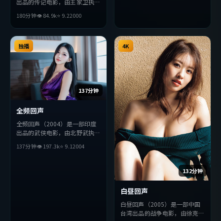
出品的传记电影，由王家卫执
导，周迅、长泽雅美、雷佳音等
180分钟
👁
84.9
k
⭐
9.2
2000
主演。影片在叙事与视听上力求
突破，探讨人性与抉择，节奏张
弛有度，适合喜欢该类型的观众
完整观看。
独播
4K
137分钟
全频回声
全频回声（2004）是一部印度
出品的武侠电影，由北野武执
导，胡歌、金高银、宋康昊等主
137分钟
👁
197.3
k
⭐
9.1
2004
演。影片在叙事与视听上力求突
破，探讨人性与抉择，节奏张弛
有度，适合喜欢该类型的观众完
132分钟
整观看。
白昼回声
白昼回声（2005）是一部中国
台湾出品的战争电影，由徐克执