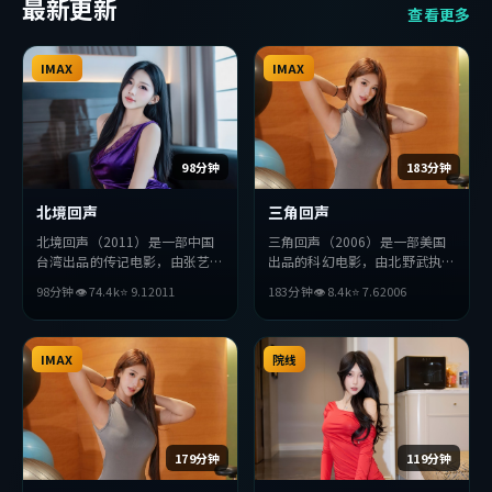
最新更新
查看更多
IMAX
IMAX
98分钟
183分钟
北境回声
三角回声
北境回声（2011）是一部中国
三角回声（2006）是一部美国
台湾出品的传记电影，由张艺谋
出品的科幻电影，由北野武执
执导，王凯、胡歌、杨紫等主
导，周润发、宋康昊、朱一龙等
98分钟
👁
74.4
k
⭐
9.1
2011
183分钟
👁
8.4
k
⭐
7.6
2006
演。影片在叙事与视听上力求突
主演。影片在叙事与视听上力求
破，探讨人性与抉择，节奏张弛
突破，探讨人性与抉择，节奏张
有度，适合喜欢该类型的观众完
弛有度，适合喜欢该类型的观众
整观看。
IMAX
完整观看。
院线
179分钟
119分钟