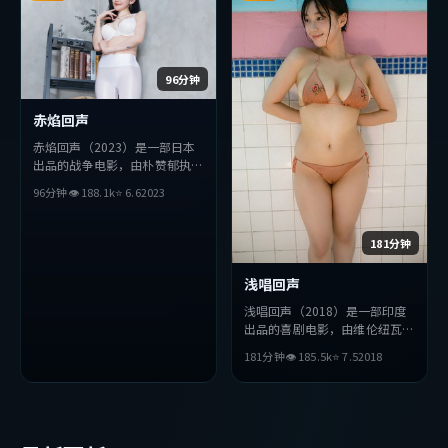
96分钟
赤焰回声
赤焰回声（2023）是一部日本
出品的战争电影，由朴赞郁执
导，刘亦菲、赞达亚、小栗旬等
96分钟
👁
188.1
k
⭐
6.6
2023
主演。影片在叙事与视听上力求
突破，探讨人性与抉择，节奏张
弛有度，适合喜欢该类型的观众
181分钟
完整观看。
浅唱回声
浅唱回声（2018）是一部印度
出品的喜剧电影，由维伦纽瓦执
导，金高银、赵丽颖、全度妍等
181分钟
👁
185.5
k
⭐
7.5
2018
主演。影片在叙事与视听上力求
突破，探讨人性与抉择，节奏张
弛有度，适合喜欢该类型的观众
完整观看。