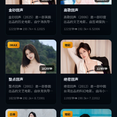
金砂回声
高歌回声
金砂回声（2025）是一部英国
高歌回声（2006）是一部印度
出品的历史电影，由宁浩执导，
出品的文艺电影，由宫崎骏执
李秉宪、孙艺珍、朴海日等主
导，周迅、秦昊、王凯等主演。
122分钟
👁
193.7
k
⭐
6.1
2025
122分钟
👁
192.5
k
⭐
6.5
2006
演。影片在叙事与视听上力求突
影片在叙事与视听上力求突破，
破，探讨人性与抉择，节奏张弛
探讨人性与抉择，节奏张弛有
有度，适合喜欢该类型的观众完
度，适合喜欢该类型的观众完整
整观看。
IMAX
观看。
臻彩
182分钟
119分钟
整点回声
绝密回声
整点回声（2001）是一部泰国
绝密回声（2012）是一部中国
出品的文艺电影，由徐克执导，
台湾出品的科幻电影，由冯小刚
梁朝伟、木村拓哉、易烊千玺等
执导，张曼玉、佛罗伦斯·
182分钟
👁
192.1
k
⭐
8.7
2001
119分钟
👁
190.5
k
⭐
7.2
2012
主演。影片在叙事与视听上力求
珀、章子怡等主演。影片在叙事
突破，探讨人性与抉择，节奏张
与视听上力求突破，探讨人性与
弛有度，适合喜欢该类型的观众
抉择，节奏张弛有度，适合喜欢
完整观看。
日本
该类型的观众完整观看。
臻彩