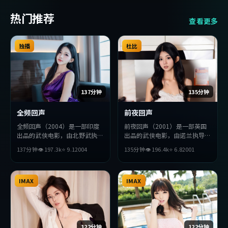
热门推荐
查看更多
独播
杜比
137分钟
135分钟
全频回声
前夜回声
全频回声（2004）是一部印度
前夜回声（2001）是一部英国
出品的武侠电影，由北野武执
出品的武侠电影，由诺兰执导，
导，胡歌、金高银、宋康昊等主
小栗旬、赵丽颖、王凯等主演。
137分钟
👁
197.3
k
⭐
9.1
2004
135分钟
👁
196.4
k
⭐
6.8
2001
演。影片在叙事与视听上力求突
影片在叙事与视听上力求突破，
破，探讨人性与抉择，节奏张弛
探讨人性与抉择，节奏张弛有
有度，适合喜欢该类型的观众完
度，适合喜欢该类型的观众完整
整观看。
IMAX
观看。
IMAX
122分钟
122分钟