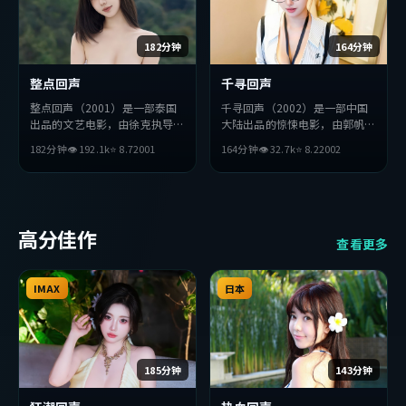
182分钟
164分钟
整点回声
千寻回声
整点回声（2001）是一部泰国
千寻回声（2002）是一部中国
出品的文艺电影，由徐克执导，
大陆出品的惊悚电影，由郭帆执
梁朝伟、木村拓哉、易烊千玺等
导，吴京、汤唯、赞达亚等主
182分钟
👁
192.1
k
⭐
8.7
2001
164分钟
👁
32.7
k
⭐
8.2
2002
主演。影片在叙事与视听上力求
演。影片在叙事与视听上力求突
突破，探讨人性与抉择，节奏张
破，探讨人性与抉择，节奏张弛
弛有度，适合喜欢该类型的观众
有度，适合喜欢该类型的观众完
完整观看。
整观看。
高分佳作
查看更多
IMAX
日本
185分钟
143分钟